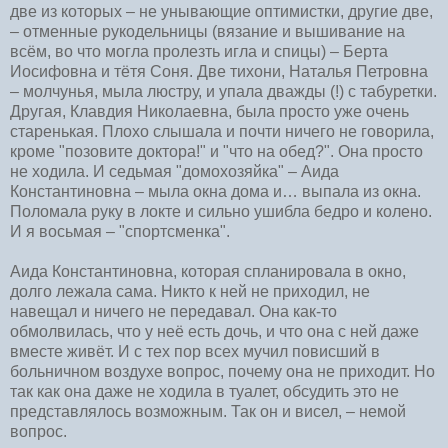
две из которых – не унывающие оптимистки, другие две,
– отменные рукодельницы (вязание и вышивание на
всём, во что могла пролезть игла и спицы) – Берта
Иосифовна и тётя Соня. Две тихони, Наталья Петровна
– молчунья, мыла люстру, и упала дважды (!) с табуретки.
Другая, Клавдия Николаевна, была просто уже очень
старенькая. Плохо слышала и почти ничего не говорила,
кроме "позовите доктора!" и "что на обед?". Она просто
не ходила. И седьмая "домохозяйка" – Аида
Константиновна – мыла окна дома и… выпала из окна.
Поломала руку в локте и сильно ушибла бедро и колено.
И я восьмая – "спортсменка".
Аида Константиновна, которая спланировала в окно,
долго лежала сама. Никто к ней не приходил, не
навещал и ничего не передавал. Она как-то
обмолвилась, что у неё есть дочь, и что она с ней даже
вместе живёт. И с тех пор всех мучил повисший в
больничном воздухе вопрос, почему она не приходит. Но
так как она даже не ходила в туалет, обсудить это не
представлялось возможным. Так он и висел, – немой
вопрос.