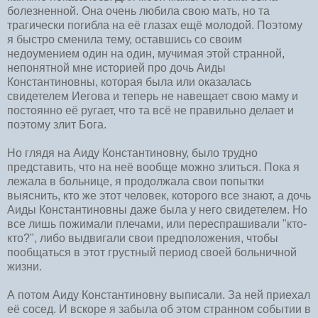
болезненной. Она очень любила свою мать, но та
трагически погибла на её глазах ещё молодой. Поэтому
я быстро сменила тему, оставшись со своим
недоумением один на один, мучимая этой странной,
непонятной мне историей про дочь Аиды
Константиновны, которая была или оказалась
свидетелем Иегова и теперь не навещает свою маму и
постоянно её ругает, что та всё не правильно делает и
поэтому злит Бога.
Но глядя на Аиду Константиновну, было трудно
представить, что на неё вообще можно злиться. Пока я
лежала в больнице, я продолжала свои попытки
выяснить, кто же этот человек, которого все знают, а дочь
Аиды Константиновны даже была у него свидетелем. Но
все лишь пожимали плечами, или переспрашивали "кто-
кто?", либо выдвигали свои предположения, чтобы
пообщаться в этот грустный период своей больничной
жизни.
А потом Аиду Константиновну выписали. За ней приехал
её сосед. И вскоре я забыла об этом странном событии в