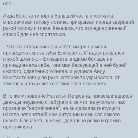
неё.
Аида Константиновна большей частью молчала,
отворачивая голову к стене, прикрывая иногда здоровой
рукой голову и глаза. Казалось, что это единственный
способ для неё спрятаться.
– Что ты отворачиваешься? Смотри на меня! –
процедила сквозь зубы Елизавета. И вдруг раздался
глухой шлепок, – Елизавета, видимо больше не
принадлежала себе, гонимая беснующей в ней бурей
сжатого, сдавленного гнева, и ударила Аиду
Константиновну по руке, которой та укрывалась от
тяжёлых и таких же хлёстких слов Елизаветы.
В то же мгновение Наталья Петровна, приземлившаяся
дважды неудачно с табуретки, за что получила от нас
прозвище "настойчивая", не выдержала гнетущего
накала непонятной нам ситуации и смысла самого
визита Елизаветы к маме, довольно резко и громко
прикрикнула: