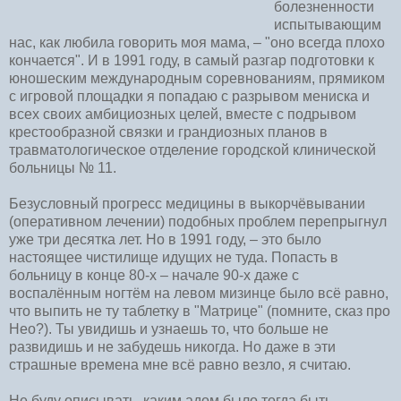
болезненности
испытывающим
нас, как любила говорить моя мама, – "оно всегда плохо
кончается". И в 1991 году, в самый разгар подготовки к
юношеским международным соревнованиям, прямиком
с игровой площадки я попадаю с разрывом мениска и
всех своих амбициозных целей, вместе с подрывом
крестообразной связки и грандиозных планов в
травматологическое отделение городской клинической
больницы № 11.
Безусловный прогресс медицины в выкорчёвывании
(оперативном лечении) подобных проблем перепрыгнул
уже три десятка лет. Но в 1991 году, – это было
настоящее чистилище идущих не туда. Попасть в
больницу в конце 80-х – начале 90-х даже с
воспалённым ногтём на левом мизинце было всё равно,
что выпить не ту таблетку в "Матрице" (помните, сказ про
Нео?). Ты увидишь и узнаешь то, что больше не
развидишь и не забудешь никогда. Но даже в эти
страшные времена мне всё равно везло, я считаю.
Не буду описывать, каким адом было тогда быть