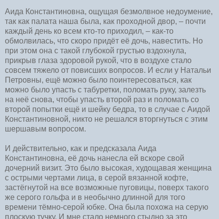
Аида Константиновна, ощущая безмолвное недоумение,
так как палата наша была, как проходной двор, – почти
каждый день ко всем кто-то приходил, – как-то
обмолвилась, что скоро придёт её дочь, навестить. Но
при этом она с такой глубокой грустью вздохнула,
прикрыв глаза здоровой рукой, что в воздухе стало
совсем тяжело от повисших вопросов. И если у Натальи
Петровны, ещё можно было поинтересоваться, как
можно было упасть с табуретки, поломать руку, залезть
на неё снова, чтобы упасть второй раз и поломать со
второй попытки ещё и шейку бедра, то в случае с Аидой
Константиновной, никто не решался вторгнуться с этим
шершавым вопросом.
И действительно, как и предсказала Аида
Константиновна, её дочь нанесла ей вскоре свой
дочерний визит. Это было высокая, худощавая женщина
с острыми чертами лица, в серой вязанной кофте,
застёгнутой на все возможные пуговицы, поверх такого
же серого гольфа и в необычно длинной для того
времени тёмно-серой юбке. Она была похожа на серую
плоскую тучку. И мне стало немного стыдно за это