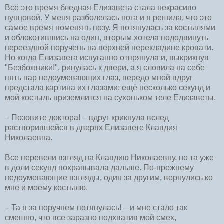
Всё это время бледная Елизавета стала некрасиво
пунцовой. У меня разболелась нога и я решила, что это
самое время поменять позу. Я потянулась за костылями
и облокотившись на один, вторым хотела пододвинуть
переездной поручень на верхней перекладине кровати.
Но когда Елизавета испуганно отпрянула и, выкрикнув
"Безбожники!", ринулась к двери, а я словила на себе
пять пар недоумевающих глаз, передо мной вдруг
предстала картина их глазами: ещё несколько секунд и
мой костыль приземлится на сухоньком теле Елизаветы.
– Позовите доктора! – вдруг крикнула вслед
растворившейся в дверях Елизавете Клавдия
Николаевна.
Все перевели взгляд на Клавдию Николаевну, но та уже
в доли секунд похрапывала дальше. По-прежнему
недоумевающие взгляды, один за другим, вернулись ко
мне и моему костылю.
– Та я за поручнем потянулась! – и мне стало так
смешно, что все заразно подхватив мой смех,