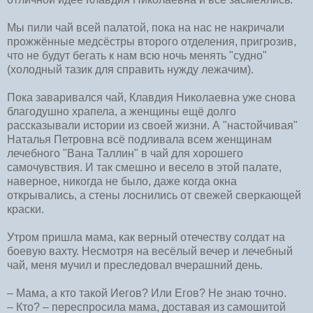
Мы пили чай всей палатой, пока на нас не накричали
прожжённые медсёстры второго отделения, пригрозив,
что не будут бегать к нам всю ночь менять "судно"
(холодный тазик для справить нужду лежачим).
Пока заваривался чай, Клавдия Николаевна уже снова
благодушно храпела, а женщины ещё долго
рассказывали истории из своей жизни. А "настойчивая"
Наталья Петровна всё подливала всем женщинам
лечебного "Вана Таллин" в чай для хорошего
самочувствия. И так смешно и весело в этой палате,
наверное, никогда не было, даже когда окна
открывались, а стены лоснились от свежей сверкающей
краски.
Утром пришла мама, как верный отечеству солдат на
боевую вахту. Несмотря на весёлый вечер и лечебный
чай, меня мучил и преследовал вчерашний день.
– Мама, а кто такой Иегов? Или Егов? Не знаю точно.
– Кто? – переспросила мама, доставая из самошитой