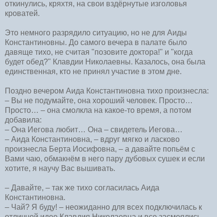
откинулись, кряхтя, на свои вздёрнутые изголовья
кроватей.
Это немного разрядило ситуацию, но не для Аиды
Константиновны. До самого вечера в палате было
давяще тихо, не считая "позовите доктора!" и "когда
будет обед?" Клавдии Николаевны. Казалось, она была
единственная, кто не принял участие в этом дне.
Поздно вечером Аида Константиновна тихо произнесла:
– Вы не подумайте, она хороший человек. Просто…
Просто… – она смолкла на какое-то время, а потом
добавила:
– Она Иегова любит… Она – свидетель Иегова…
– Аида Константиновна, – вдруг мягко и ласково
произнесла Берта Иосифовна, – а давайте попьём с
Вами чаю, обмакнём в него пару дубовых сушек и если
хотите, я научу Вас вышивать.
– Давайте, – так же тихо согласилась Аида
Константиновна.
– Чай? Я буду! – неожиданно для всех подключилась к
отличной идее Клавдия Николаевна и все засмеялись.