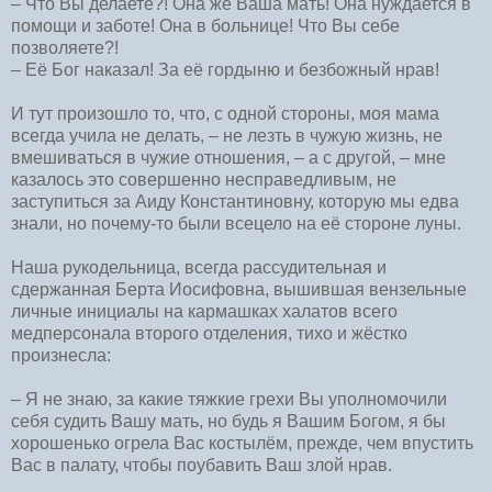
– Что Вы делаете?! Она же Ваша мать! Она нуждается в
помощи и заботе! Она в больнице! Что Вы себе
позволяете?!
– Её Бог наказал! За её гордыню и безбожный нрав!
И тут произошло то, что, с одной стороны, моя мама
всегда учила не делать, – не лезть в чужую жизнь, не
вмешиваться в чужие отношения, – а с другой, – мне
казалось это совершенно несправедливым, не
заступиться за Аиду Константиновну, которую мы едва
знали, но почему-то были всецело на её стороне луны.
Наша рукодельница, всегда рассудительная и
сдержанная Берта Иосифовна, вышившая вензельные
личные инициалы на кармашках халатов всего
медперсонала второго отделения, тихо и жёстко
произнесла:
– Я не знаю, за какие тяжкие грехи Вы уполномочили
себя судить Вашу мать, но будь я Вашим Богом, я бы
хорошенько огрела Вас костылём, прежде, чем впустить
Вас в палату, чтобы поубавить Ваш злой нрав.