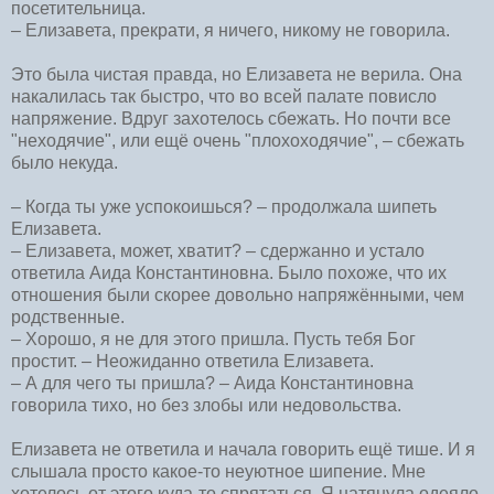
посетительница.
– Елизавета, прекрати, я ничего, никому не говорила.
Это была чистая правда, но Елизавета не верила. Она
накалилась так быстро, что во всей палате повисло
напряжение. Вдруг захотелось сбежать. Но почти все
"неходячие", или ещё очень "плохоходячие", – сбежать
было некуда.
– Когда ты уже успокоишься? – продолжала шипеть
Елизавета.
– Елизавета, может, хватит? – сдержанно и устало
ответила Аида Константиновна. Было похоже, что их
отношения были скорее довольно напряжёнными, чем
родственные.
– Хорошо, я не для этого пришла. Пусть тебя Бог
простит. – Неожиданно ответила Елизавета.
– А для чего ты пришла? – Аида Константиновна
говорила тихо, но без злобы или недовольства.
Елизавета не ответила и начала говорить ещё тише. И я
слышала просто какое-то неуютное шипение. Мне
хотелось от этого куда-то спрятаться. Я натянула одеяло