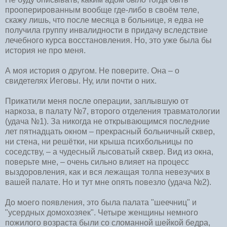
прооперированным вообще где-либо в своём теле,
скажу лишь, что после месяца в больнице, я едва не
получила группу инвалидности в придачу вследствие
лечебного курса восстановления. Но, это уже была бы
история не про меня.
А моя история о другом. Не поверите. Она – о
свидетелях Иеговы. Ну, или почти о них.
Прикатили меня после операции, заплывшую от
наркоза, в палату №7, второго отделения травматологии
(удача №1). За никогда не открывающимся последние
лет пятнадцать окном – прекрасный больничный сквер,
ни стена, ни решётки, ни крыша психбольницы по
соседству, – а чудесный лысоватый сквер. Вид из окна,
поверьте мне, – очень сильно влияет на процесс
выздоровления, как и вся лежащая толпа невезучих в
вашей палате. Но и тут мне опять повезло (удача №2).
До моего появления, это была палата "шеечниц" и
"усердных домохозяек". Четыре женщины немного
пожилого возраста были со сломанной шейкой бедра,