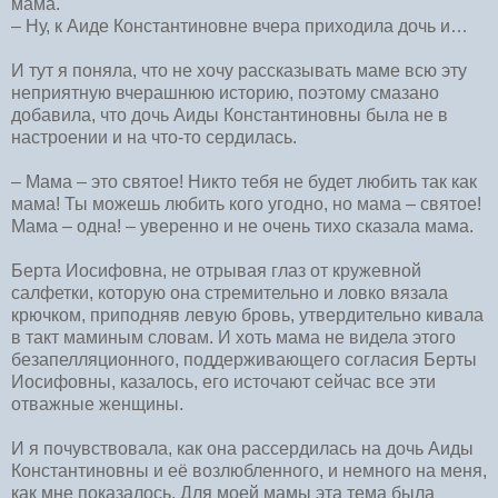
мама.
– Ну, к Аиде Константиновне вчера приходила дочь и…
И тут я поняла, что не хочу рассказывать маме всю эту
неприятную вчерашнюю историю, поэтому смазано
добавила, что дочь Аиды Константиновны была не в
настроении и на что-то сердилась.
– Мама – это святое! Никто тебя не будет любить так как
мама! Ты можешь любить кого угодно, но мама – святое!
Мама – одна! – уверенно и не очень тихо сказала мама.
Берта Иосифовна, не отрывая глаз от кружевной
салфетки, которую она стремительно и ловко вязала
крючком, приподняв левую бровь, утвердительно кивала
в такт маминым словам. И хоть мама не видела этого
безапелляционного, поддерживающего согласия Берты
Иосифовны, казалось, его источают сейчас все эти
отважные женщины.
И я почувствовала, как она рассердилась на дочь Аиды
Константиновны и её возлюбленного, и немного на меня,
как мне показалось. Для моей мамы эта тема была