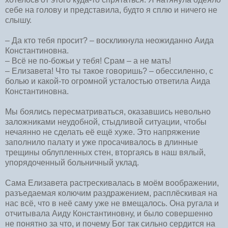
себе на голову и представила, будто я сплю и ничего не
слышу.
– Да кто тебя просит? – воскликнула неожиданно Аида
Константиновна.
– Всё не по-божьи у тебя! Срам – а не мать!
– Елизавета! Что ты такое говоришь? – обессиленно, с
болью и какой-то огромной усталостью ответила Аида
Константиновна.
Мы боялись пересматриваться, оказавшись невольно
заложниками неудобной, стыдливой ситуации, чтобы
нечаянно не сделать её ещё хуже. Это напряжение
заполнило палату и уже просачивалось в длинные
трещины облупленных стен, вторгаясь в наш вялый,
упорядоченный больничный уклад.
Сама Елизавета растрескивалась в моём воображении,
разъедаемая колючим раздражением, расплёскивая на
нас всё, что в неё саму уже не вмещалось. Она ругала и
отчитывала Аиду Константиновну, и было совершенно
не понятно за что, и почему Бог так сильно сердится на