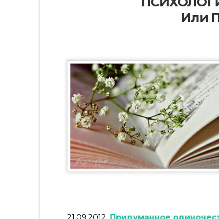
ПСИХОЛОГ
Или 
21.09.2012
Придуманное одиночес