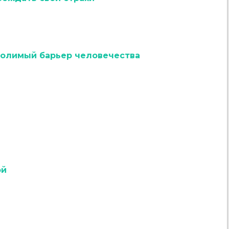
долимый барьер человечества
ой