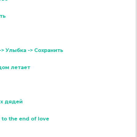
ть
-> Улыбка -> Сохранить
дом летает
их дядей
to the end of love