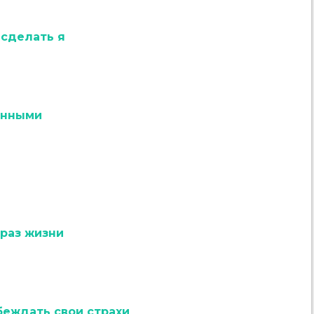
 сделать я
анными
браз жизни
беждать свои страхи