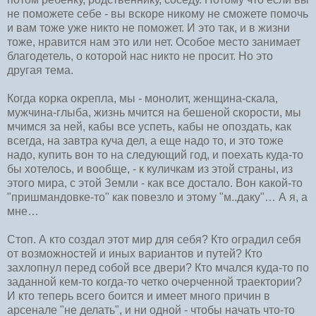
не поможете себе - вы вскоре никому не сможете помочь
и вам тоже уже никто не поможет. И это так, и в жизни
тоже, нравится нам это или нет. Особое место занимает
благодетель, о которой нас никто не просит. Но это
другая тема.
Когда корка окрепла, мы - монолит, женщина-скала,
мужчина-глыба, жизнь мчится на бешеной скорости, мы
мчимся за ней, кабы все успеть, кабы не опоздать, как
всегда, на завтра куча дел, а еще надо то, и это тоже
надо, купить вон то на следующий год, и поехать куда-то
бы хотелось, и вообще, - к куличкам из этой страны, из
этого мира, с этой Земли - как все достало. Вон какой-то
"пришмандовке-то" как повезло и этому "м..даку"… А я, а
мне…
Стоп. А кто создал этот мир для себя? Кто оградил себя
от возможностей и иных вариантов и путей? Кто
захлопнул перед собой все двери? Кто мчался куда-то по
заданной кем-то когда-то четко очерченной траектории?
И кто теперь всего боится и имеет много причин в
арсенале "не делать", и ни одной - чтобы начать что-то