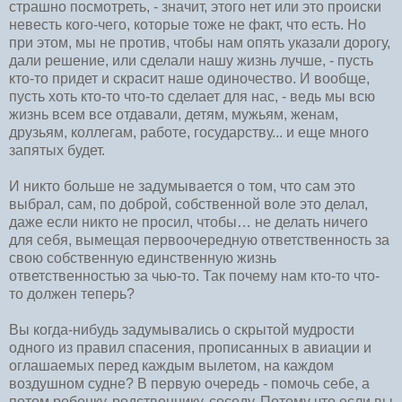
страшно посмотреть, - значит, этого нет или это происки
невесть кого-чего, которые тоже не факт, что есть. Но
при этом, мы не против, чтобы нам опять указали дорогу,
дали решение, или сделали нашу жизнь лучше, - пусть
кто-то придет и скрасит наше одиночество. И вообще,
пусть хоть кто-то что-то сделает для нас, - ведь мы всю
жизнь всем все отдавали, детям, мужьям, женам,
друзьям, коллегам, работе, государству... и еще много
запятых будет.
И никто больше не задумывается о том, что сам это
выбрал, сам, по доброй, собственной воле это делал,
даже если никто не просил, чтобы… не делать ничего
для себя, вымещая первоочередную ответственность за
свою собственную единственную жизнь
ответственностью за чью-то. Так почему нам кто-то что-
то должен теперь?
Вы когда-нибудь задумывались о скрытой мудрости
одного из правил спасения, прописанных в авиации и
оглашаемых перед каждым вылетом, на каждом
воздушном судне? В первую очередь - помочь себе, а
потом ребенку, родственнику, соседу. Потому что если вы