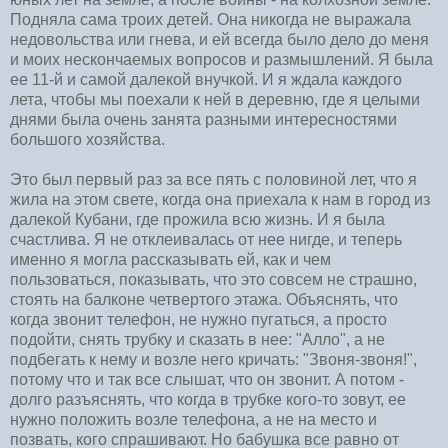
Подняла сама троих детей. Она никогда не выражала
недовольства или гнева, и ей всегда было дело до меня
и моих нескончаемых вопросов и размышлений. Я была
ее 11-й и самой далекой внучкой. И я ждала каждого
лета, чтобы мы поехали к ней в деревню, где я целыми
днями была очень занята разными интересностями
большого хозяйства.
Это был первый раз за все пять с половиной лет, что я
жила на этом свете, когда она приехала к нам в город из
далекой Кубани, где прожила всю жизнь. И я была
счастлива. Я не отклеивалась от нее нигде, и теперь
именно я могла рассказывать ей, как и чем
пользоваться, показывать, что это совсем не страшно,
стоять на балконе четвертого этажа. Объяснять, что
когда звонит телефон, не нужно пугаться, а просто
подойти, снять трубку и сказать в нее: "Алло", а не
подбегать к нему и возле него кричать: "Звоня-звоня!",
потому что и так все слышат, что он звонит. А потом -
долго разъяснять, что когда в трубке кого-то зовут, ее
нужно положить возле телефона, а не на место и
позвать, кого спрашивают. Но бабушка все равно от