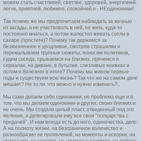
можем стать счастливей, светлее, здоровей, энергичней,
легче, приятней, любимее, спокойней и - НЕодинокими!
Так почему же мы предпочитаем наблюдать за жизнью
из засады, а не участвовать в ней, не жить, куда-то
постоянно мчаться, а потом жалостно жевать сопли в
сахаре (простите)? Почему так держимся за
безжизненное и уродливое, смотрим страшилки и
перемалываем трупные сюжеты, поносим политиков,
судим соседа, срываемся на близких, прячемся в
сериалах, на диване, в бутылке, слезливых книжках и
потом в болезнях в итоге? Почему мы живем первые
годы и существуем всю жизнь? Так что же на самом деле
мешает? Не то ли, что можно и нужно изменить?..
Мы сами делаем себя одинокими, но проблема еще и в
том, что мы делаем одинокими и других, своих близких и
не очень. Мы создали целый пласт, отведенный под это
явление, и делегировали ему все свои "полцарства с
придачей". И нам всегда есть до него, одиночества, дело.
А на полноту жизни, на безграничное количество и
разнообразие ее проявлений, на моменты и искорки, на
маленькое, но светлое, на хрупкое и ранимое, на доброе