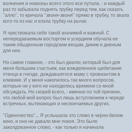
волнения и новизны всего этого все путала, - и каждый
раз то забывала поднять трубку перед тем, как сказать
"алло", то кричала "звоня-звоня" прямо в трубку, то звала
кого-то из нас и клала трубку на рычаг.
Я чувствовала себя такой значимой и важной. С
непередаваемым восторгом и усердием обучала ее
таким обыденным городским вещам, диким и дивным
для нее.
Но самое главное, - это был диалог, который был для
меня большим счастьем, как вожделенное щебетание
птенца в гнезде, дождавшегося маму с провиантом в
клювике. И у меня накопилось так много вопросов,
которые ни у кого не находилось времени со мной
обсуждать. Но скорей всего, - именно по той причине,
что любой мой вопрос был лишь вступлением к череде
встречных, вытекающих и нескончаемых других.
"Одиночество"... Я услышала это слово в черно-белом
кино, и оно не давало мне покоя. Это было
заколдованное слово, - как только я начинала