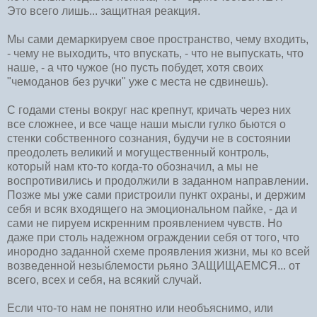
Это всего лишь... защитная реакция.
Мы сами демаркируем свое пространство, чему входить,
- чему не выходить, что впускать, - что не выпускать, что
наше, - а что чужое (но пусть побудет, хотя своих
"чемоданов без ручки" уже с места не сдвинешь).
С годами стены вокруг нас крепнут, кричать через них
все сложнее, и все чаще наши мысли гулко бьются о
стенки собственного сознания, будучи не в состоянии
преодолеть великий и могущественный контроль,
который нам кто-то когда-то обозначил, а мы не
воспротивились и продолжили в заданном направлении.
Позже мы уже сами пристроили пункт охраны, и держим
себя и всяк входящего на эмоциональном пайке, - да и
сами не пируем искренним проявлением чувств. Но
даже при столь надежном ограждении себя от того, что
инородно заданной схеме проявления жизни, мы ко всей
возведенной незыблемости рьяно ЗАЩИЩАЕМСЯ... от
всего, всех и себя, на всякий случай.
Если что-то нам не понятно или необъяснимо, или