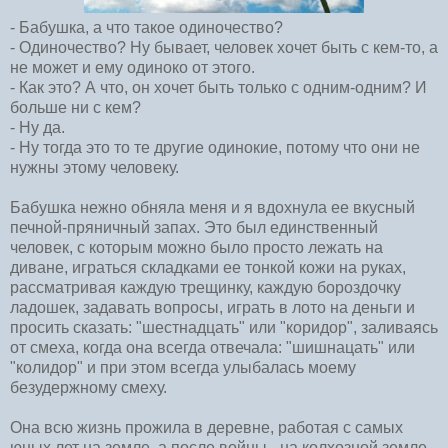
- Бабушка, а что такое одиночество?
- Одиночество? Ну бывает, человек хочет быть с кем-то, а
не может и ему одиноко от этого.
- Как это? А что, он хочет быть только с одним-одним? И
больше ни с кем?
- Ну да.
- Ну тогда это то те другие одинокие, потому что они не
нужны этому человеку.
Бабушка нежно обняла меня и я вдохнула ее вкусный
печной-пряничный запах. Это был единственный
человек, с которым можно было просто лежать на
диване, играться складками ее тонкой кожи на руках,
рассматривая каждую трещинку, каждую бороздочку
ладошек, задавать вопросы, играть в лото на деньги и
просить сказать: "шестнадцать" или "коридор", заливаясь
от смеха, когда она всегда отвечала: "шишнацать" или
"колидор" и при этом всегда улыбалась моему
безудержному смеху.
Она всю жизнь прожила в деревне, работая с самых
юных лет на земле, а после войны - на колхозной земле.