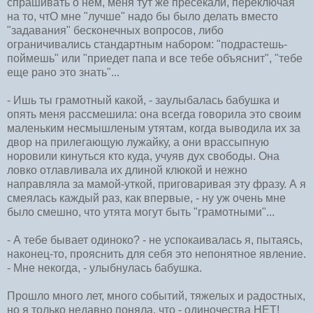
спрашивать о нем, меня тут же пресекали, переключая
на то, чтО мне "лучше" надо бы было делать вместо
"задавания" бесконечных вопросов, либо
ограничивались стандартным набором: "подрастешь-
поймешь" или "приедет папа и все тебе объяснит", "тебе
еще рано это знать"...
- Ишь ты грамотный какой, - заулыбалась бабушка и
опять меня рассмешила: она всегда говорила это своим
маленьким несмышленым утятам, когда выводила их за
двор на прилегающую лужайку, а они врассыпную
норовили кинуться кто куда, учуяв дух свободы. Она
ловко отлавливала их длиной клюкой и нежно
направляла за мамой-уткой, приговаривая эту фразу. А я
смеялась каждый раз, как впервые, - ну уж очень мне
было смешно, что утята могут быть "грамотными"...
- А тебе бывает одиноко? - не успокаивалась я, пытаясь,
наконец-то, прояснить для себя это непонятное явление.
- Мне некогда, - улыбнулась бабушка.
Прошло много лет, много событий, тяжелых и радостных,
но я только недавно поняла, что - одиночества НЕТ!