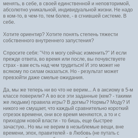
менять, в себе, в своей единственной и неповторимой,
абсолютно уникальной, индивидуальной жизни. Не надо
в ком-то, в чем-то, тем более, - в сгнившей системе. В
себе.
Хотите ориентир? Хотите понять степень тяжести
собственного внутреннего запустения?
Спросите себя: "Что я могу сейчас изменить?" И если
прежде ответа, во время или после, вы почувствуете
страх - вам есть над чем трудиться! И это может не
всякому по силам оказаться. Но - результат может
превзойти даже смелые ожидания.
Да, мы же теперь ни во что не верим... А в аксиому в 5-м
классе поверили? А во все эти заданные (кем? - такими
же людьми) правила игры? В догмы? Нормы? Моду? И
никого не смущает, что каждый сравнительно короткий
отрезок времени, они все время меняются, а то и с
приходом новой власти - то бишь, еще быстрее
зачастую.. Но мы не верим в незыблемые вещи, вне
времени, эпох, правителей - в Любовь (не путать с