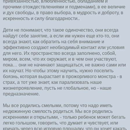
привязанностью, влюбленностью, обладанием и
прочими отождествлениями и подменами), в ее величие
и дух свободы, в право выбора, в мудрость и доброту, в
искренность и силу благодарности..
Дети не понимают, что такое одиночество, они всегда
найдут себе занятие, а если им нужен еще кто-то, они
всегда знают, как обратить на себя внимание и
эффективно создают необходимый контакт или условия
для него. Их пространство всегда заполнено, собой,
миром, всем, что их окружает, и в чем они участвуют,
пока… они не начинают защищаться, не важно сами или
их научат. Но чтобы этому научить, нужно поселить
боязнь, которая вырастает в прожорливого монстра - в
страх, а тот уже знает, как парализовать наше
жизнепроявление, пусть не глобальное, но - наше
предназначение.
Мы все родились смелыми, потому что надо иметь
недюжинную смелость родиться. Мы все родились
искренними и открытыми, - только ребенок может бегать
легко голышом, говорить, что думает и чувствует, или
кричать через всю игровую площадку, что он хочет какать