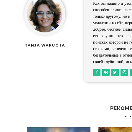
Как бы наивно и утоп
способен влиять на с
только другому, но 
уважении к себе, пер
добрее, честнее, сил
есть крупица тех пер
поисках которой не г
TANJA WARUCHA
страхами, заточенны
бездеятельные в отн
своей глубинной, иск
РЕКОМ