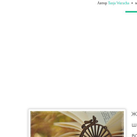
Автор
Tanja Warucha
м
Ж
ш
в